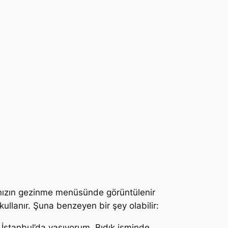
emanızın gezinme menüsünde görüntülenir
kullanır. Şuna benzeyen bir şey olabilir:
. İstanbul’da yaşıyorum, Bıdık isminde