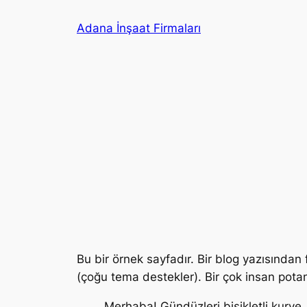
İçeriğe
Adana İnşaat Firmaları
geç
Bu bir örnek sayfadır. Bir blog yazısından
(çoğu tema destekler). Bir çok insan potans
Merhaba! Gündüzleri bisikletli kurye,