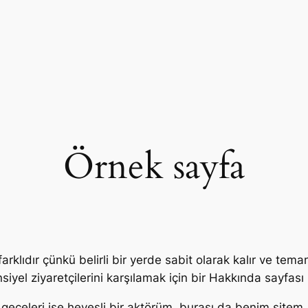
Örnek sayfa
 farklıdır çünkü belirli bir yerde sabit olarak kalır ve t
iyel ziyaretçilerini karşılamak için bir Hakkında sayfası 
 geceleri ise hevesli bir aktörüm, burası da benim sitem